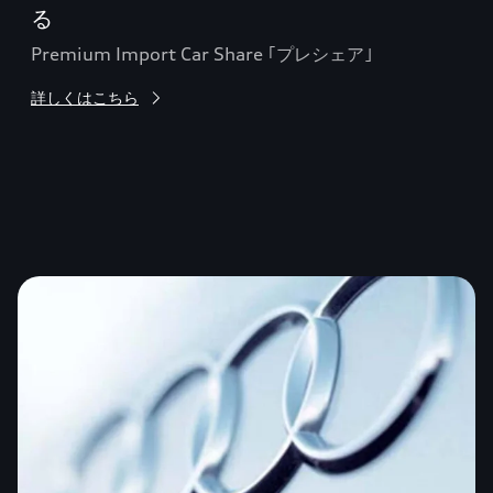
る
ク。
中
そ
Premium Import Car Share ｢プレシェア｣
ショ
詳しくはこちら